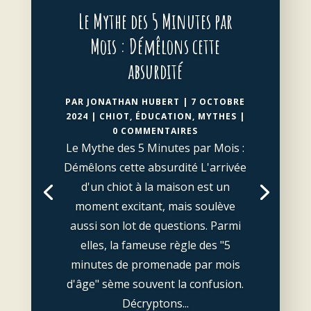
Le Mythe des 5 Minutes par
Mois : Démêlons cette
absurdité
PAR
JONATHAN HUBERT
|
7 OCTOBRE
2024
|
CHIOT
,
ÉDUCATION
,
MYTHES
|
0 COMMENTAIRES
Le Mythe des 5 Minutes par Mois :
Démêlons cette absurdité L'arrivée
d'un chiot à la maison est un
moment excitant, mais soulève
aussi son lot de questions. Parmi
elles, la fameuse règle des "5
minutes de promenade par mois
d'âge" sème souvent la confusion.
Décryptons...