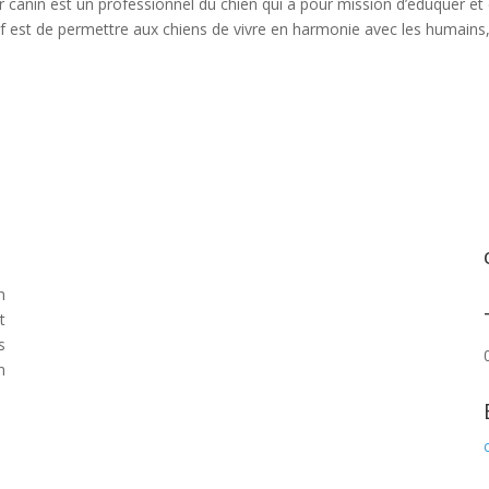
 canin est un professionnel du chien qui a pour mission d’éduquer et
ctif est de permettre aux chiens de vivre en harmonie avec les humains
n
t
s
n