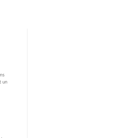
ans
t un